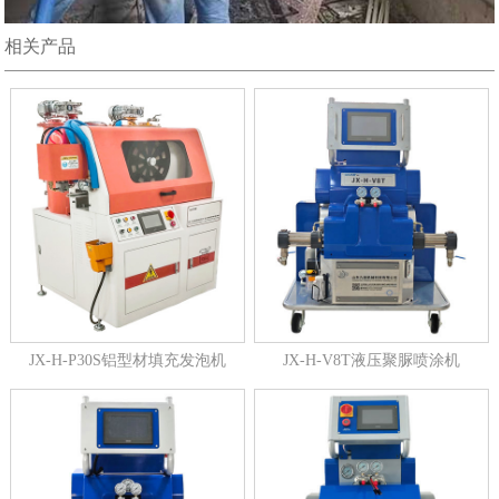
相关产品
JX-H-P30S铝型材填充发泡机
JX-H-V8T液压聚脲喷涂机