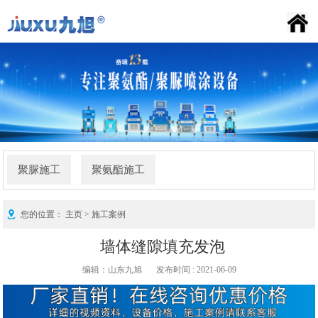
喷涂机百科
九旭首页
公司简介
产品中心
新闻资讯
施工案例
荣誉资质
联系我们
FAQ
聚脲施工
聚氨酯施工
您的位置：
主页
>
施工案例
墙体缝隙填充发泡
编辑：山东九旭
发布时间 : 2021-06-09