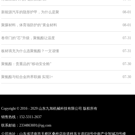
新能源汽车的隐形护甲，为什么是聚
08-01
聚脲材料，体育场防护的“黄金材料
08-01
卷帘门的“芯”升级，聚氨酯让温度
07-31
板材填充为什么选聚氨酯？一文读懂
07-31
聚氨酯：贵重品的“移动安全舱”
07-30
聚氨酯与铝合金跨界联姻 实现1+
07-30
Copyright © 2016 - 2029 山东九旭机械科技有限公司 版权所有
销售热线：152-5311-2637
联系邮箱：2334863691@qq.com
公司地址：山东省济南市天桥区桑梓店街道梓东大道858号中南产业智城29号楼