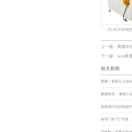
JX-H-P3
上一篇：两墙中
下一篇：5cm厚
相关新闻
聚脲：重新定义浴
聚脲喷涂： 解锁工
新能源汽车的隐形
卷帘门的“芯”升级
聚氨酯：贵重品的“