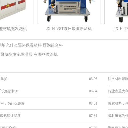
0S铝型材填充发泡机
JX-H-V8T液压聚脲喷涂机
JX-H
间填充什么隔热保温材料 硬泡组合料
度聚氨酯发泡保温层 有哪些喷涂机
缸防护
08-06
防水材料聚
矿设备防护新
08-04
行业应重大利
护甲，为什么是聚
08-01
聚脲材料，体
，聚氨酯让温度
07-31
板材填充为
移动安全舱”
07-30
聚氨酯与铝合