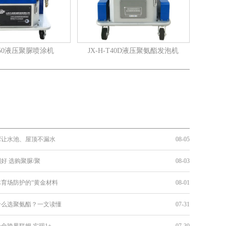
-T50液压聚脲喷涂机
JX-H-T40D液压聚氨酯发泡机
脲让水池、屋顶不漏水
08-05
好 选购聚脲/聚
08-03
育场防护的“黄金材料
08-01
什么选聚氨酯？一文读懂
07-31
金跨界联姻 实现1+
07-30