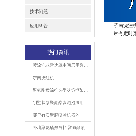
技术问题
济南浇注
应用科普
带有定时定量
热门资讯
喷涂泡沫雷达罩中间层用弹性聚氨酯涂层防护
济南浇注机
聚氨酯喷涂机选型决策框架：从混合原理、配比精度到验收试机，判断“哪家好”的可核验标准
别墅装修聚氨酯发泡泡沫用于断桥铝填充墙体保温
哪里有卖聚脲喷涂机器的
外墙聚氨酯黑白料 聚氨酯喷涂发泡一体机