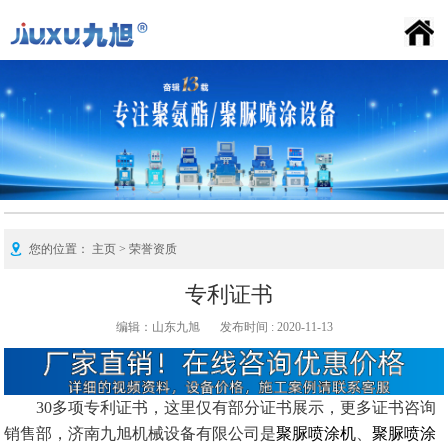
喷涂机百科
九旭首页
公司简介
产品中心
新闻资讯
施工案例
荣誉资质
联系我们
FAQ
您的位置：
主页
>
荣誉资质
专利证书
编辑：山东九旭
发布时间 : 2020-11-13
30多项专利证书，这里仅有部分证书展示，更多证书咨询
销售部，济南九旭机械设备有限公司是
聚脲喷涂机
、
聚脲喷涂