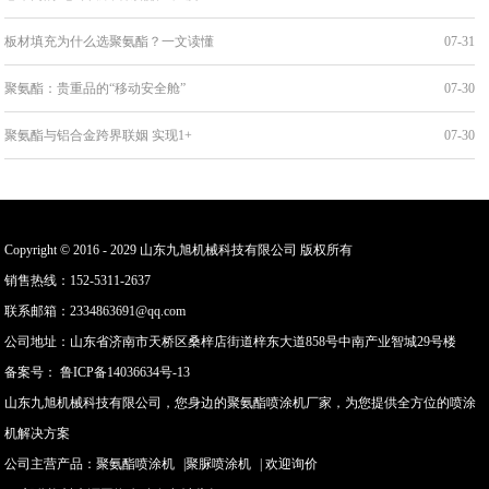
板材填充为什么选聚氨酯？一文读懂
07-31
聚氨酯：贵重品的“移动安全舱”
07-30
聚氨酯与铝合金跨界联姻 实现1+
07-30
Copyright © 2016 - 2029 山东九旭机械科技有限公司 版权所有
销售热线：152-5311-2637
联系邮箱：2334863691@qq.com
公司地址：山东省济南市天桥区桑梓店街道梓东大道858号中南产业智城29号楼
备案号：
鲁ICP备14036634号-13
山东九旭机械科技有限公司，您身边的聚氨酯喷涂机厂家，为您提供全方位的喷涂
机解决方案
公司主营产品：
聚氨酯喷涂机
|
聚脲喷涂机
| 欢迎询价