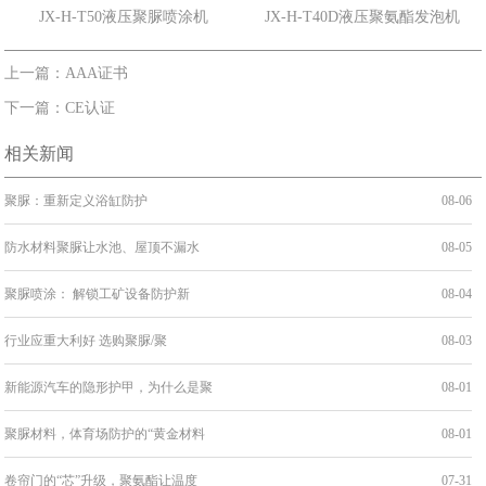
JX-H-T50液压聚脲喷涂机
JX-H-T40D液压聚氨酯发泡机
上一篇：AAA证书
下一篇：CE认证
相关新闻
聚脲：重新定义浴缸防护
08-06
防水材料聚脲让水池、屋顶不漏水
08-05
聚脲喷涂： 解锁工矿设备防护新
08-04
行业应重大利好 选购聚脲/聚
08-03
新能源汽车的隐形护甲，为什么是聚
08-01
聚脲材料，体育场防护的“黄金材料
08-01
卷帘门的“芯”升级，聚氨酯让温度
07-31