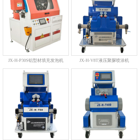
JX-H-P30S铝型材填充发泡机
JX-H-V8T液压聚脲喷涂机