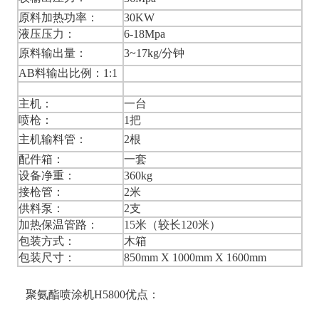
原料加热功率：
30KW
液压压力：
6-18Mpa
原料输出量：
3~17kg/分钟
AB
料输出比例：
1:1
主机：
一台
喷枪：
1把
主机输料管：
2根
配件箱：
一套
设备净重：
360kg
接枪管：
2米
供料泵：
2支
加热保温管路：
15
米（较长
120
米）
包装方式：
木箱
包装尺寸：
850mm X 1000mm X 1600mm
聚氨酯喷涂机H5800优点：