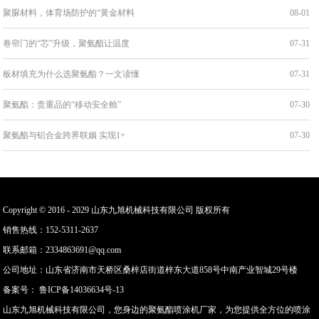
聚脲材料，体育场防护的“黄金材料
08-01
卷帘门的“芯”升级，聚氨酯让温度
07-31
板材填充为什么选聚氨酯？一文读懂
07-31
聚氨酯：贵重品的“移动安全舱”
07-30
聚氨酯与铝合金跨界联姻 实现1+
07-30
Copyright © 2016 - 2029 山东九旭机械科技有限公司 版权所有
销售热线：152-5311-2637
联系邮箱：2334863691@qq.com
公司地址：山东省济南市天桥区桑梓店街道梓东大道858号中南产业智城29号楼
备案号：
鲁ICP备14036634号-13
山东九旭机械科技有限公司，您身边的聚氨酯喷涂机厂家，为您提供全方位的喷涂