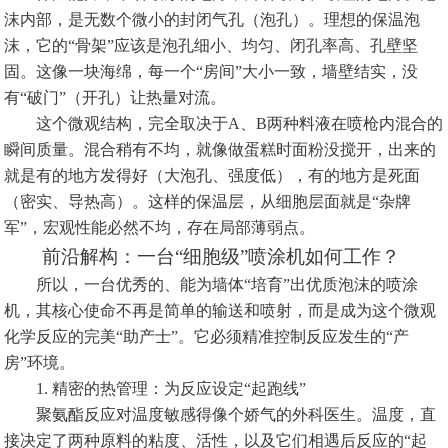
沫内部，是无数个微小的封闭气孔（泡孔）。理想的保温泡
沫，它的“骨架”应该是泡孔细小、均匀、闭孔率高、孔壁坚
固。这像一块海绵，每一个“房间”大小一致，墙壁结实，没
有“破门”（开孔）让热量对流。
这个微观结构，完全取决于A、B两种料液在喷枪内混合的
瞬间质量。混合稍有不均，就像做蛋糕时面粉没搅开，出来的
就是有的地方发得好（大泡孔、强度低），有的地方是死面
（密实、导热高）。这样的保温层，从细胞层面就是“杂牌
军”，宏观性能必然不均，存在局部薄弱点。
前沿解构：一台“细胞级”喷涂机如何工作？
所以，一台优秀的、能为墙体“培育”出优质泡沫的喷涂
机，其核心使命不再是简单的输送和喷射，而是成为这个微观
化学反应的完美“助产士”。它必须精准控制反应发生的“产
房”环境。
1. 精密的热管理：为反应设定“起跑线”
聚氨酯反应对温度敏感得像个娇气的外科医生。温度，直
接决定了两种原料的粘度、活性，以及它们相遇后反应的“起