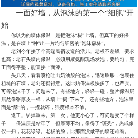
一面好墙，从泡沫的第一个“细胞”开
始
你以为的墙体保温，是把泡沫“糊”上墙。但真正的好保
温，是在墙上“种”出一片均匀细密的“泡沫森林”。
老刘今年接了个高端民宿改造的活儿。老板不差钱，要求
也高：老石头墙内保温，必须用聚氨酯现场发泡，要均匀，完
工面得平整，能直接上面漆。
头几天，看着喷枪吐出奶油般的泡沫，迅速膨胀，包裹住
粗糙的石墙，老刘还挺得意。这比贴保温板快多了，也严实。
可等泡沫干了，问题来了。有些地方，轻轻一碰，整片保温层
居然像张厚皮一样，从墙上“揭”下来了。还有些地方，泡沫里
面是“酥”的，一捏就碎，强度根本不够。
返工。铲掉重来。第二次，他更小心了，可问题变了个样
子——保温层是粘牢了，但厚薄不均，像得了“斑秃”，热成像
仪一扫，花花绿绿。老板的脸，比那面没做平的墙还难看。