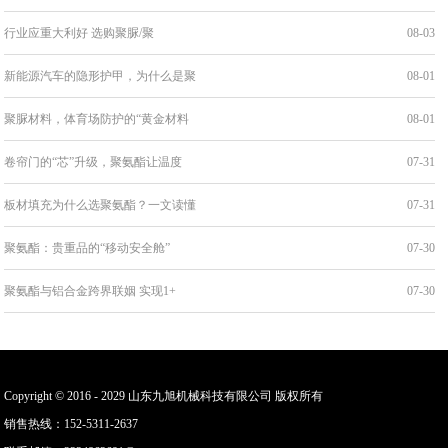
行业应重大利好 选购聚脲/聚
08-03
新能源汽车的隐形护甲，为什么是聚
08-01
聚脲材料，体育场防护的“黄金材料
08-01
卷帘门的“芯”升级，聚氨酯让温度
07-31
板材填充为什么选聚氨酯？一文读懂
07-31
聚氨酯：贵重品的“移动安全舱”
07-30
聚氨酯与铝合金跨界联姻 实现1+
07-30
Copyright © 2016 - 2029 山东九旭机械科技有限公司 版权所有
销售热线：152-5311-2637