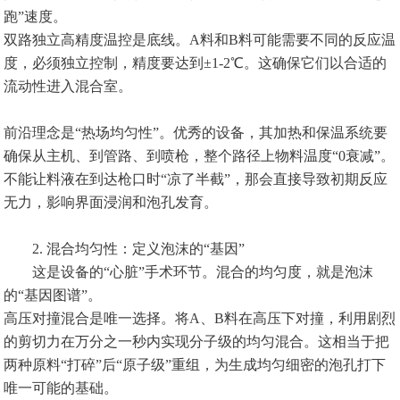
跑”速度。
双路独立高精度温控是底线。A料和B料可能需要不同的反应温
度，必须独立控制，精度要达到±1-2℃。这确保它们以合适的
流动性进入混合室。
前沿理念是“热场均匀性”。优秀的设备，其加热和保温系统要
确保从主机、到管路、到喷枪，整个路径上物料温度“0衰减”。
不能让料液在到达枪口时“凉了半截”，那会直接导致初期反应
无力，影响界面浸润和泡孔发育。
2. 混合均匀性：定义泡沫的“基因”
这是设备的“心脏”手术环节。混合的均匀度，就是泡沫
的“基因图谱”。
高压对撞混合是唯一选择。将A、B料在高压下对撞，利用剧烈
的剪切力在万分之一秒内实现分子级的均匀混合。这相当于把
两种原料“打碎”后“原子级”重组，为生成均匀细密的泡孔打下
唯一可能的基础。