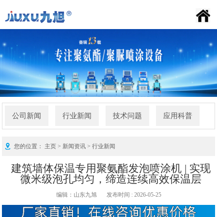
喷涂机百科
九旭首页
公司简介
产品中心
新闻资讯
施工案例
荣誉资质
联系我们
FAQ
公司新闻
行业新闻
技术问题
应用科普
您的位置：
主页
>
新闻资讯
>
行业新闻
建筑墙体保温专用聚氨酯发泡喷涂机 | 实现
微米级泡孔均匀，缔造连续高效保温层
编辑：山东九旭
发布时间 : 2026-05-25