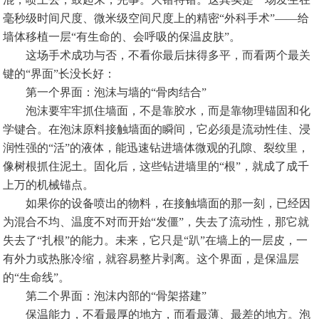
毫秒级时间尺度、微米级空间尺度上的精密“外科手术”——给
墙体移植一层“有生命的、会呼吸的保温皮肤”。
这场手术成功与否，不看你最后抹得多平，而看两个最关
键的“界面”长没长好：
第一个界面：泡沫与墙的“骨肉结合”
泡沫要牢牢抓住墙面，不是靠胶水，而是靠物理锚固和化
学键合。在泡沫原料接触墙面的瞬间，它必须是流动性佳、浸
润性强的“活”的液体，能迅速钻进墙体微观的孔隙、裂纹里，
像树根抓住泥土。固化后，这些钻进墙里的“根”，就成了成千
上万的机械锚点。
如果你的设备喷出的物料，在接触墙面的那一刻，已经因
为混合不均、温度不对而开始“发僵”，失去了流动性，那它就
失去了“扎根”的能力。未来，它只是“趴”在墙上的一层皮，一
有外力或热胀冷缩，就容易整片剥离。这个界面，是保温层
的“生命线”。
第二个界面：泡沫内部的“骨架搭建”
保温能力，不看最厚的地方，而看最薄、最差的地方。泡