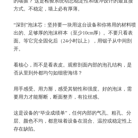
的喘振？ 这是检验系统动态稳定性和缓冲设计的最直接
方式。不稳定，墙上必有厚薄。
“深剖”泡沫芯：坚持要一块用这台设备和你将用的材料喷
出的、足够厚的泡沫样本（至少10cm厚）。不要只看表
面。等它完全固化后（24小时以上），用锯子从中间剖
开。
看核心，而不是看表皮。观察剖面内部的泡孔结构，是
否从里到外都均匀如细密海绵？
用手感受。用力掰，感受其韧性和强度。好的泡沫，需
要用力才能掰断，断面整齐，有拉丝感。
这是设备的“毕业成绩单”，任何内部的气孔、粗孔、分
层、颜色不均，都意味着设备在混合、温控或稳定性上
存在缺陷。